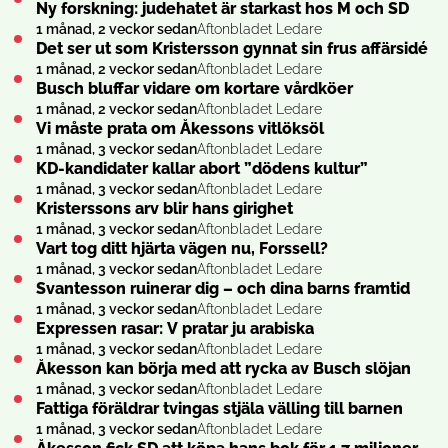
Ny forskning: judehatet är starkast hos M och SD
1 månad, 2 veckor sedan
Aftonbladet Ledare
Det ser ut som Kristersson gynnat sin frus affärsidé
1 månad, 2 veckor sedan
Aftonbladet Ledare
Busch bluffar vidare om kortare vårdköer
1 månad, 2 veckor sedan
Aftonbladet Ledare
Vi måste prata om Åkessons vitlöksöl
1 månad, 3 veckor sedan
Aftonbladet Ledare
KD-kandidater kallar abort ”dödens kultur”
1 månad, 3 veckor sedan
Aftonbladet Ledare
Kristerssons arv blir hans girighet
1 månad, 3 veckor sedan
Aftonbladet Ledare
Vart tog ditt hjärta vägen nu, Forssell?
1 månad, 3 veckor sedan
Aftonbladet Ledare
Svantesson ruinerar dig – och dina barns framtid
1 månad, 3 veckor sedan
Aftonbladet Ledare
Expressen rasar: V pratar ju arabiska
1 månad, 3 veckor sedan
Aftonbladet Ledare
Åkesson kan börja med att rycka av Busch slöjan
1 månad, 3 veckor sedan
Aftonbladet Ledare
Fattiga föräldrar tvingas stjäla välling till barnen
1 månad, 3 veckor sedan
Aftonbladet Ledare