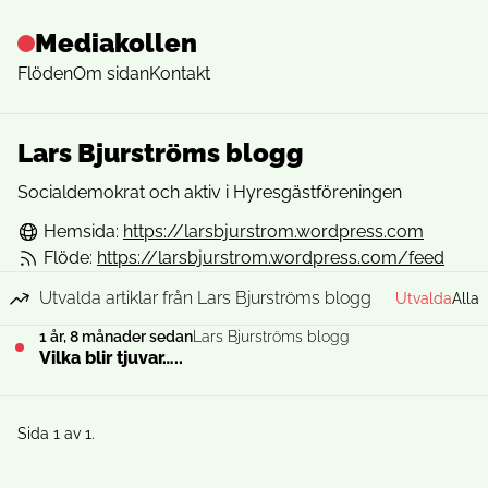
Mediakollen
Flöden
Om sidan
Kontakt
Lars Bjurströms blogg
Socialdemokrat och aktiv i Hyresgästföreningen
Hemsida:
https://larsbjurstrom.wordpress.com
Flöde:
https://larsbjurstrom.wordpress.com/feed
Utvalda artiklar från Lars Bjurströms blogg
Utvalda
Alla
1 år, 8 månader sedan
Lars Bjurströms blogg
Vilka blir tjuvar…..
Sida 1 av 1.