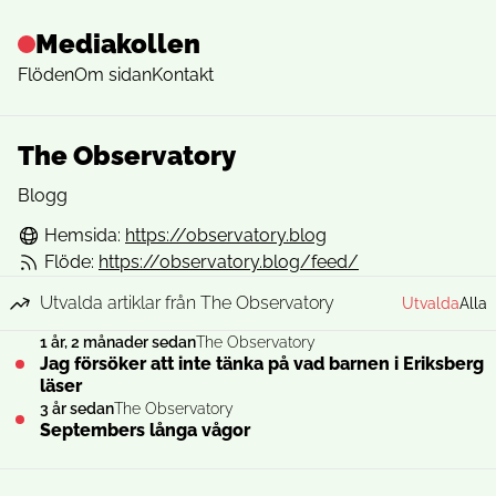
Mediakollen
Flöden
Om sidan
Kontakt
The Observatory
Blogg
Hemsida:
https://observatory.blog
Flöde:
https://observatory.blog/feed/
Utvalda artiklar från The Observatory
Utvalda
Alla
1 år, 2 månader sedan
The Observatory
Jag försöker att inte tänka på vad barnen i Eriksberg
läser
3 år sedan
The Observatory
Septembers långa vågor