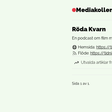
Mediakolle
Röda Kvarn
En podcast om film m
Hemsida:
https:/
Flöde:
https://ti
Utvalda artiklar 
Sida 1 av 1.