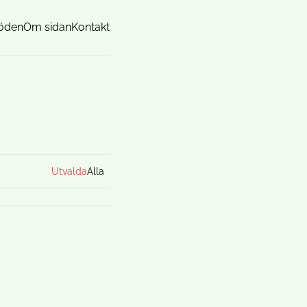
öden
Om sidan
Kontakt
Utvalda
Alla