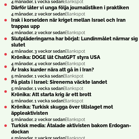
4 månader, 1 vecka sedan
Blankspot
Därför låter vi unga följa journalistiken i praktiken
4 månader, 2 veckor sedan
Blankspot
Irak i korselden när kriget mellan Israel och Iran
trappas upp
4 månader, 2 veckor sedan
Blankspot
Slutpläderingarna har börjat: Lundinmålet närmar sig
slutet
4 månader, 3 veckor sedan
Blankspot
Krönika: DOGE lät ChatGPT styra USA
4 månader, 4 veckor sedan
Blankspot
Är Iraks kurder nära att gå in i Iran?
5 månader, 1 vecka sedan
Blankspot
På plats i Israel: Sirenerna väckte landet
5 månader, 1 vecka sedan
Blankspot
Krönika: Att starta krig är ett brott
5 månader, 1 vecka sedan
Blankspot
Krönika: Turkisk skugga över tillslaget mot
äppleaktivisten
5 månader, 2 veckor sedan
Blankspot
Turkisk media: Åtalade aktivisten bakom Erdogan-
dockan
5 månader, 2 veckor sedan
Blankspot