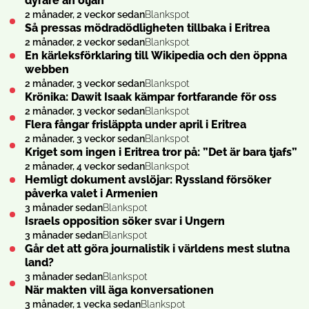
dyrare än oljan
2 månader, 2 veckor sedan
Blankspot
Så pressas mödradödligheten tillbaka i Eritrea
2 månader, 2 veckor sedan
Blankspot
En kärleksförklaring till Wikipedia och den öppna
webben
2 månader, 3 veckor sedan
Blankspot
Krönika: Dawit Isaak kämpar fortfarande för oss
2 månader, 3 veckor sedan
Blankspot
Flera fångar frisläppta under april i Eritrea
2 månader, 3 veckor sedan
Blankspot
Kriget som ingen i Eritrea tror på: ”Det är bara tjafs”
2 månader, 4 veckor sedan
Blankspot
Hemligt dokument avslöjar: Ryssland försöker
påverka valet i Armenien
3 månader sedan
Blankspot
Israels opposition söker svar i Ungern
3 månader sedan
Blankspot
Går det att göra journalistik i världens mest slutna
land?
3 månader sedan
Blankspot
När makten vill äga konversationen
3 månader, 1 vecka sedan
Blankspot