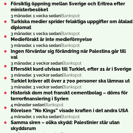
Försiktig öppning mellan Sverige och Eritrea efter
ministerbesöket
3 månader, 1 vecka sedan
Blankspot
Turkiska medier sprider felaktiga uppgifter om åtalad
diplomat
3 månader, 1 vecka sedan
Blankspot
Medieförakt är inte medieförnyelse
3 månader, 1 vecka sedan
Blankspot
Ingen förväntar sig förändring när Palestina går till
val
3 månader, 2 veckor sedan
Blankspot
Eftersökt kurd utvisas till Turkiet, efter 21 år i Sverige
3 månader, 3 veckor sedan
Blankspot
Turkiet kräver att över 2 700 personer ska lämnas ut
3 månader, 3 veckor sedan
Blankspot
Historisk dom mot franskt cementbolag – döms för
terrorfinansiering i Syrien
4 månader sedan
Blankspot
Rörelsen ”No Kings” visade kraften i det andra USA
4 månader, 1 vecka sedan
Blankspot
Samma siren – olika skydd: Palestinier står utan
skyddsrum