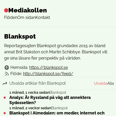
Mediakollen
Flöden
Om sidan
Kontakt
Blankspot
Reportagesajten Blankspot grundades 2015 av bland
annat Brit Stakston och Martin Schibbye. Blankspot vill
ge sina läsare fler perspektiv på världen.
Hemsida:
https://blankspot.se
Flöde:
http://blankspot.se/feed/
Utvalda artiklar från Blankspot
Utvalda
Alla
1 månad, 1 vecka sedan
Blankspot
Analys: Är Ryssland på väg att annektera
Sydossetien?
1 månad, 2 veckor sedan
Blankspot
Blankspot i Almedalen: om medier, internet och