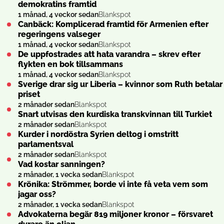
demokratins framtid
1 månad, 4 veckor sedan
Blankspot
Canbäck: Komplicerad framtid för Armenien efter
regeringens valseger
1 månad, 4 veckor sedan
Blankspot
De uppfostrades att hata varandra – skrev efter
flykten en bok tillsammans
1 månad, 4 veckor sedan
Blankspot
Sverige drar sig ur Liberia – kvinnor som Ruth betalar
priset
2 månader sedan
Blankspot
Snart utvisas den kurdiska transkvinnan till Turkiet
2 månader sedan
Blankspot
Kurder i nordöstra Syrien deltog i omstritt
parlamentsval
2 månader sedan
Blankspot
Vad kostar sanningen?
2 månader, 1 vecka sedan
Blankspot
Krönika: Strömmer, borde vi inte få veta vem som
jagar oss?
2 månader, 1 vecka sedan
Blankspot
Advokaterna begär 819 miljoner kronor – försvaret