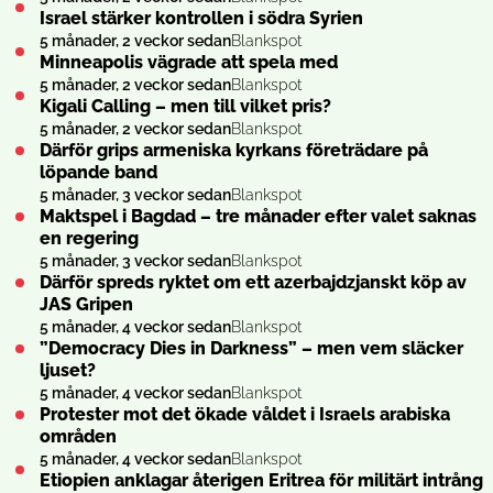
Israel stärker kontrollen i södra Syrien
5 månader, 2 veckor sedan
Blankspot
Minneapolis vägrade att spela med
5 månader, 2 veckor sedan
Blankspot
Kigali Calling – men till vilket pris?
5 månader, 2 veckor sedan
Blankspot
Därför grips armeniska kyrkans företrädare på
löpande band
5 månader, 3 veckor sedan
Blankspot
Maktspel i Bagdad – tre månader efter valet saknas
en regering
5 månader, 3 veckor sedan
Blankspot
Därför spreds ryktet om ett azerbajdzjanskt köp av
JAS Gripen
5 månader, 4 veckor sedan
Blankspot
”Democracy Dies in Darkness” – men vem släcker
ljuset?
5 månader, 4 veckor sedan
Blankspot
Protester mot det ökade våldet i Israels arabiska
områden
5 månader, 4 veckor sedan
Blankspot
Etiopien anklagar återigen Eritrea för militärt intrång