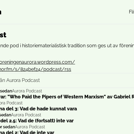
n
Fl
st
de pod i historiematerialistisk tradition som ges ut av fören
/foreningenaurora.wordpress.com/
chor.fm/s/824bef24/podcast/rss
från Aurora Podcast
 sedan
Aurora Podcast
ar: "Who Paid the Pipers of Western Marxism" av Gabriel R
ora Podcast
a del 3: Vad de hade kunnat vara
 sedan
Aurora Podcast
el 2.5: Vad de (fortsatt) inte var
or sedan
Aurora Podcast
a del 2: Vad de inte var