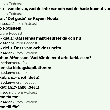
urora Podcast
a - vad de var, vad de inte var och vad de hade kunnat va
urora Podcast
ar: "Det goda" av Payam Moula.
or sedan
Aurora Podcast
o Rothstein
urora Podcast
 - del 2: Klassernas maktresurser då och nu
or sedan
Aurora Podcast
- del 1: Dess vara och dess nytta
or sedan
Aurora Podcast
ohan Alfonsson. Vad hände med arbetarklassen?
a sedan
Aurora Podcast
venska bidragskapitalismen
a sedan
Aurora Podcast
t: 1917-1956 (del 2)
a sedan
Aurora Podcast
t: 1917-1956 (del 1)
or sedan
Aurora Podcast
a till för?
or sedan
Aurora Podcast
a till för?