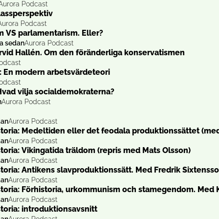
Aurora Podcast
klassperspektiv
Aurora Podcast
m VS parlamentarism. Eller?
ka sedan
Aurora Podcast
rvid Hallén. Om den föränderliga konservatismen
odcast
: En modern arbetsvärdeteori
odcast
vad vilja socialdemokraterna?
n
Aurora Podcast
dan
Aurora Podcast
storia: Medeltiden eller det feodala produktionssättet (m
dan
Aurora Podcast
toria: Vikingatida träldom (repris med Mats Olsson)
dan
Aurora Podcast
toria: Antikens slavproduktionssätt. Med Fredrik Sixtensso
dan
Aurora Podcast
storia: Förhistoria, urkommunism och stamegendom. Med 
dan
Aurora Podcast
toria: introduktionsavsnitt