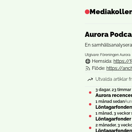
Mediakolle
Aurora Podca
En samhällsanalyseran
Utgivare: Föreningen Aurora
Hemsida:
https:/
Flöde:
https://an
Utvalda artiklar 
3 dagar, 23 timmar
Aurora recencer
1 månad sedan
Aur
Löntagarfondern
1 månad, 3 veckor
Löntagarfonder d
2 månader, 3 veck
Löntagarfondern