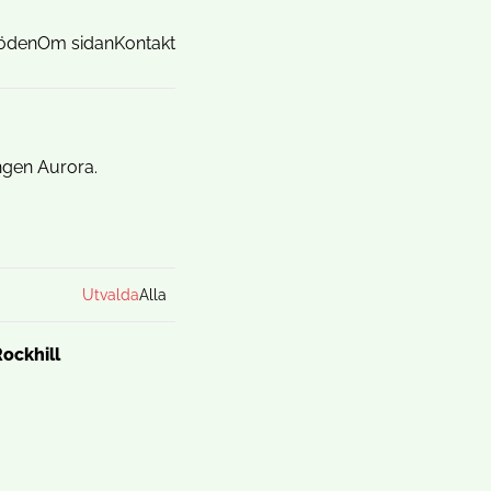
öden
Om sidan
Kontakt
ingen Aurora.
Utvalda
Alla
ockhill