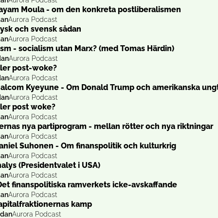
dan
Aurora Podcast
ayam Moula - om den konkreta postliberalismen
dan
Aurora Podcast
 tysk och svensk sådan
dan
Aurora Podcast
sm - socialism utan Marx? (med Tomas Härdin)
dan
Aurora Podcast
ller post-woke?
dan
Aurora Podcast
Malcom Kyeyune - Om Donald Trump och amerikanska ung
dan
Aurora Podcast
ller post woke?
dan
Aurora Podcast
rnas nya partiprogram - mellan rötter och nya riktningar
dan
Aurora Podcast
aniel Suhonen - Om finanspolitik och kulturkrig
dan
Aurora Podcast
alys (Presidentvalet i USA)
dan
Aurora Podcast
Det finanspolitiska ramverkets icke-avskaffande
dan
Aurora Podcast
apitalfraktionernas kamp
edan
Aurora Podcast