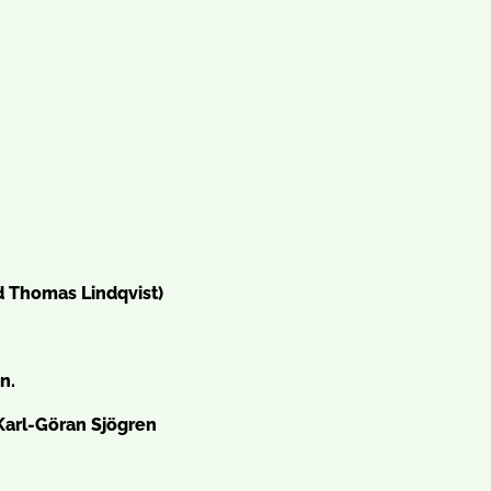
ed Thomas Lindqvist)
n.
Karl-Göran Sjögren