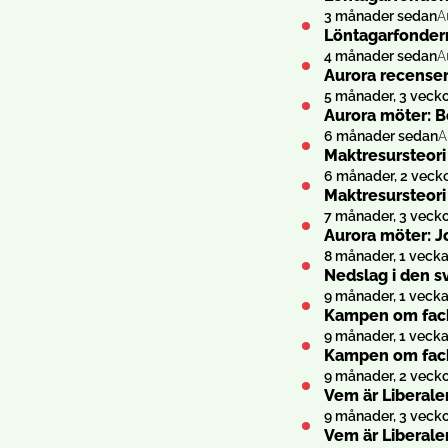
3 månader sedan
A
Löntagarfondern
4 månader sedan
A
Aurora recenser
5 månader, 3 veck
Aurora möter: B
6 månader sedan
A
Maktresursteori
6 månader, 2 veck
Maktresursteori 
7 månader, 3 veck
Aurora möter: J
8 månader, 1 veck
Nedslag i den s
9 månader, 1 veck
Kampen om facke
9 månader, 1 veck
Kampen om facke
9 månader, 2 veck
Vem är Liberalern
9 månader, 3 veck
Vem är Liberalern