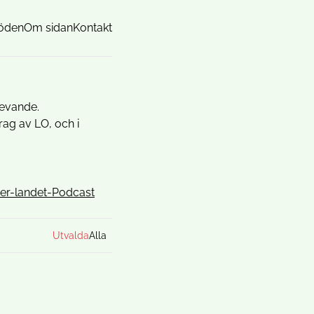
öden
Om sidan
Kontakt
levande.
ag av LO, och i
r-landet-Podcast
Utvalda
Alla