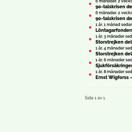
6 månader, 2 veck
90-talskrisen de
6 månader, 2 veck
90-talskrisen d
1 år, 1 månad seda
Löntagarfondern
1 år, 3 månader se
Storstrejken del
1 år, 4 månader se
Storstrejken de
1 år, 6 månader se
Sjukförsäkringe
1 år, 8 månader se
Ernst Wigforss 
Sida 1 av 1.