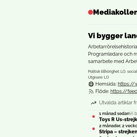
Mediakolle
Vi bygger la
Arbetarrörelsehistori
Programledare och ma
samarbete med Arbetar
Politisk tillhörighet: LO, soc
Utgivare: LO
Hemsida:
https:/
Flöde:
https://fe
Utvalda artiklar 
1 månad sedan
Vi 
Toys R Us-strej
2 månader, 2 veck
Stripa – strejke