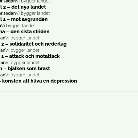
or sedan
Vi bygger landet
l 2 – det nya landet
or sedan
Vi bygger landet
el 1 – mot avgrunden
n
Vi bygger landet
a – den sista striden
dan
Vi bygger landet
 2 – solidaritet och nederlag
dan
Vi bygger landet
l 1 – attack och motattack
dan
Vi bygger landet
n – bjälken som brast
dan
Vi bygger landet
– konsten att häva en depression