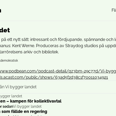
n
Fl
ndet
a på ett nytt sätt: intressant och fördjupande, spännande och 
nus: Kent Werne. Produceras av Straydog studios på uppdr
rörelsens arkiv och bibliotek.
ialdemokratisk
/www.podbean.com/podcast-detail/qz3bm-29c77d/Vi-bygge
eds.acast.com/public/shows/63ad5f2d38c1f70011034921
från Vi bygger landet
bygger landet
ken – kampen för kollektivavtal
or sedan
Vi bygger landet
n som fällde en regering