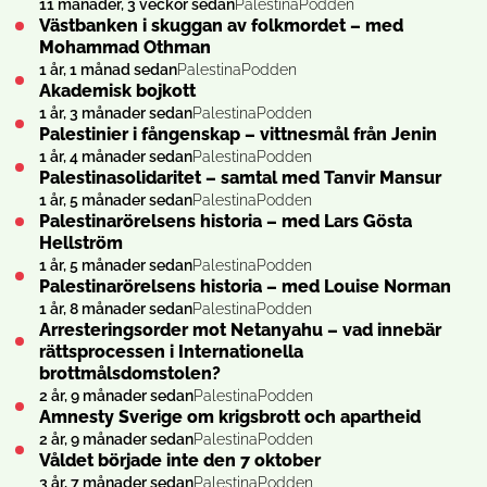
11 månader, 3 veckor sedan
PalestinaPodden
Västbanken i skuggan av folkmordet – med
Mohammad Othman
1 år, 1 månad sedan
PalestinaPodden
Akademisk bojkott
1 år, 3 månader sedan
PalestinaPodden
Palestinier i fångenskap – vittnesmål från Jenin
1 år, 4 månader sedan
PalestinaPodden
Palestinasolidaritet – samtal med Tanvir Mansur
1 år, 5 månader sedan
PalestinaPodden
Palestinarörelsens historia – med Lars Gösta
Hellström
1 år, 5 månader sedan
PalestinaPodden
Palestinarörelsens historia – med Louise Norman
1 år, 8 månader sedan
PalestinaPodden
Arresteringsorder mot Netanyahu – vad innebär
rättsprocessen i Internationella
brottmålsdomstolen?
2 år, 9 månader sedan
PalestinaPodden
Amnesty Sverige om krigsbrott och apartheid
2 år, 9 månader sedan
PalestinaPodden
Våldet började inte den 7 oktober
3 år, 7 månader sedan
PalestinaPodden