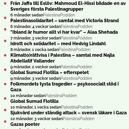
Från Jaffa till Eslöv: Mahmoud El-Hissi bildade en av
Sveriges första Palestinagrupper
6 månader sedan
PalestinaPodden
Palestinasolidaritet – samtal med Victoria Strand
6 månader, 4 veckor sedan
PalestinaPodden
"Ibland är humor allt vi har kvar" – Alaa Shehada
7 månader, 3 veckor sedan
PalestinaPodden
Idrott och solidaritet – med Hedvig Lindahl
8 månader, 1 vecka sedan
PalestinaPodden
Klimat(o)rättvisa i Palestina – samtal med Najla
Abdellatif Vallander
9 månader, 2 veckor sedan
PalestinaPodden
Global Sumud Flotilla – efterspelet
9 månader, 3 veckor sedan
PalestinaPodden
Folkmordets tysta tragedier – psykosocialt stöd i
Gaza
10 månader sedan
PalestinaPodden
Global Sumud Flotilla
10 månader, 1 vecka sedan
PalestinaPodden
Sjukvård under ständig attack – svensk läkare i Gaza
10 månader, 3 veckor sedan
PalestinaPodden
Gazas poeter