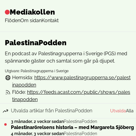
Mediakollen
Flöden
Om sidan
Kontakt
PalestinaPodden
En podcast av Palestinagrupperna i Sverige (PGS) med
spännande gäster och samtal som går på djupet.
Utgivare: Palestinagrupperna i Sverige
Hemsida:
https://www.palestinagrupperna.se/palest
inapodden
Flöde:
https://feeds.acast.com/public/shows/pales
tinapodden
Utvalda artiklar från PalestinaPodden
Utvalda
Alla
3 månader, 2 veckor sedan
PalestinaPodden
Palestinarörelsens historia – med Margareta Sjöberg
4 månader, 3 veckor sedan
PalestinaPodden