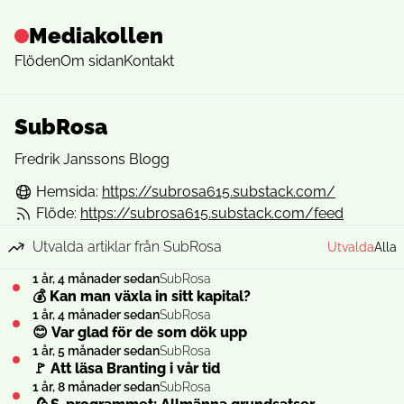
Mediakollen
Flöden
Om sidan
Kontakt
SubRosa
Fredrik Janssons Blogg
Hemsida:
https://subrosa615.substack.com/
Flöde:
https://subrosa615.substack.com/feed
Utvalda artiklar från SubRosa
Utvalda
Alla
1 år, 4 månader sedan
SubRosa
💰 Kan man växla in sitt kapital?
1 år, 4 månader sedan
SubRosa
😊 Var glad för de som dök upp
1 år, 5 månader sedan
SubRosa
🚩 Att läsa Branting i vår tid
1 år, 8 månader sedan
SubRosa