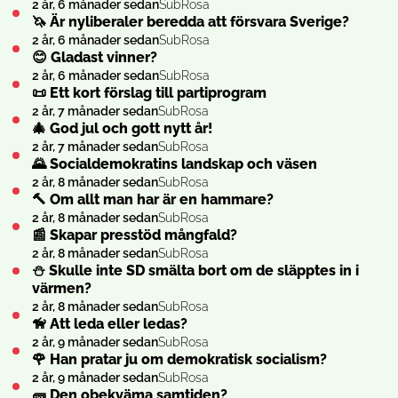
2 år, 6 månader sedan
SubRosa
🦄 Är nyliberaler beredda att försvara Sverige?
2 år, 6 månader sedan
SubRosa
😊 Gladast vinner?
2 år, 6 månader sedan
SubRosa
📜 Ett kort förslag till partiprogram
2 år, 7 månader sedan
SubRosa
🎄 God jul och gott nytt år!
2 år, 7 månader sedan
SubRosa
🌄 Socialdemokratins landskap och väsen
2 år, 8 månader sedan
SubRosa
🔨 Om allt man har är en hammare?
2 år, 8 månader sedan
SubRosa
📰 Skapar presstöd mångfald?
2 år, 8 månader sedan
SubRosa
⛄ Skulle inte SD smälta bort om de släpptes in i
värmen?
2 år, 8 månader sedan
SubRosa
🦮 Att leda eller ledas?
2 år, 9 månader sedan
SubRosa
🌹 Han pratar ju om demokratisk socialism?
2 år, 9 månader sedan
SubRosa
🧱 Den obekväma samtiden?