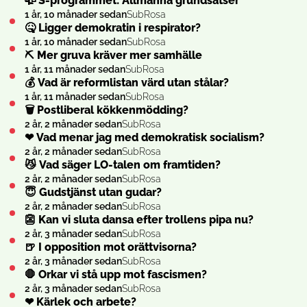
🥀 S-programmet: Allmänna grundsatser
1 år, 10 månader sedan
SubRosa
🤒 Ligger demokratin i respirator?
1 år, 10 månader sedan
SubRosa
⛏ Mer gruva kräver mer samhälle
1 år, 11 månader sedan
SubRosa
💰 Vad är reformlistan värd utan stålar?
1 år, 11 månader sedan
SubRosa
🗑 Postliberal kökkenmödding?
2 år, 2 månader sedan
SubRosa
❤ Vad menar jag med demokratisk socialism?
2 år, 2 månader sedan
SubRosa
😼 Vad säger LO-talen om framtiden?
2 år, 2 månader sedan
SubRosa
😇 Gudstjänst utan gudar?
2 år, 2 månader sedan
SubRosa
👺 Kan vi sluta dansa efter trollens pipa nu?
2 år, 3 månader sedan
SubRosa
🍺 I opposition mot orättvisorna?
2 år, 3 månader sedan
SubRosa
🛑 Orkar vi stå upp mot fascismen?
2 år, 3 månader sedan
SubRosa
❤ Kärlek och arbete?