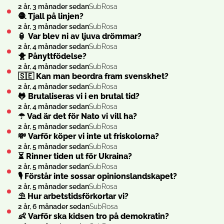
2 år, 3 månader sedan
SubRosa
🧶 Tjall på linjen?
2 år, 3 månader sedan
SubRosa
🏮 Var blev ni av ljuva drömmar?
2 år, 4 månader sedan
SubRosa
🐥 Pånyttfödelse?
2 år, 4 månader sedan
SubRosa
🇸🇪 Kan man beordra fram svenskhet?
2 år, 4 månader sedan
SubRosa
🐸 Brutaliseras vi i en brutal tid?
2 år, 4 månader sedan
SubRosa
☂ Vad är det för Nato vi vill ha?
2 år, 5 månader sedan
SubRosa
💸 Varför köper vi inte ut friskolorna?
2 år, 5 månader sedan
SubRosa
⏳ Rinner tiden ut för Ukraina?
2 år, 5 månader sedan
SubRosa
🎙 Förstår inte sossar opinionslandskapet?
2 år, 5 månader sedan
SubRosa
⛱ Hur arbetstidsförkortar vi?
2 år, 6 månader sedan
SubRosa
👶 Varför ska kidsen tro på demokratin?