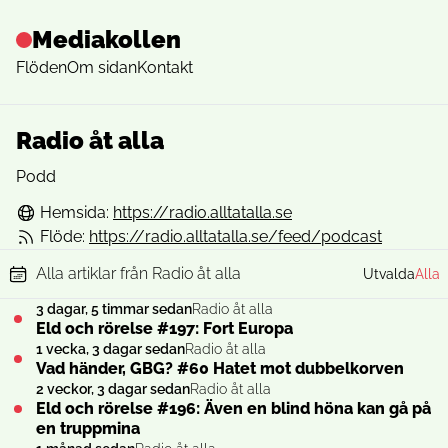
Mediakollen
Flöden
Om sidan
Kontakt
Radio åt alla
Podd
Hemsida:
https://radio.alltatalla.se
Flöde:
https://radio.alltatalla.se/feed/podcast
Alla artiklar från Radio åt alla
Utvalda
Alla
3 dagar, 5 timmar sedan
Radio åt alla
Eld och rörelse #197: Fort Europa
1 vecka, 3 dagar sedan
Radio åt alla
Vad händer, GBG? #60 Hatet mot dubbelkorven
2 veckor, 3 dagar sedan
Radio åt alla
Eld och rörelse #196: Även en blind höna kan gå på
en truppmina