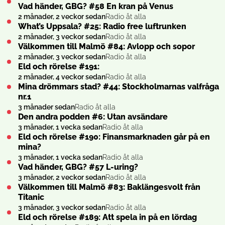
Vad händer, GBG? #58 En kran på Venus
2 månader, 2 veckor sedan
Radio åt alla
What’s Uppsala? #25: Radio free luftrunken
2 månader, 3 veckor sedan
Radio åt alla
Välkommen till Malmö #84: Avlopp och sopor
2 månader, 3 veckor sedan
Radio åt alla
Eld och rörelse #191:
2 månader, 4 veckor sedan
Radio åt alla
Mina drömmars stad? #44: Stockholmarnas valfråga
nr.1
3 månader sedan
Radio åt alla
Den andra podden #6: Utan avsändare
3 månader, 1 vecka sedan
Radio åt alla
Eld och rörelse #190: Finansmarknaden går på en
mina?
3 månader, 1 vecka sedan
Radio åt alla
Vad händer, GBG? #57 L-uring?
3 månader, 2 veckor sedan
Radio åt alla
Välkommen till Malmö #83: Baklängesvolt från
Titanic
3 månader, 3 veckor sedan
Radio åt alla
Eld och rörelse #189: Att spela in på en lördag