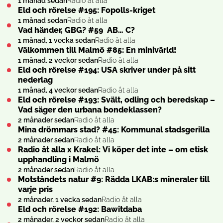
1 månad sedan
Radio åt alla
Eld och rörelse #195: Fopolls-kriget
1 månad sedan
Radio åt alla
Vad händer, GBG? #59 AB… C?
1 månad, 1 vecka sedan
Radio åt alla
Välkommen till Malmö #85: En minivärld!
1 månad, 2 veckor sedan
Radio åt alla
Eld och rörelse #194: USA skriver under på sitt
nederlag
1 månad, 4 veckor sedan
Radio åt alla
Eld och rörelse #193: Svält, odling och beredskap –
Vad säger den urbana bondeklassen?
2 månader sedan
Radio åt alla
Mina drömmars stad? #45: Kommunal stadsgerilla
2 månader sedan
Radio åt alla
Radio åt alla x Krakel: Vi köper det inte – om etisk
upphandling i Malmö
2 månader sedan
Radio åt alla
Motståndets natur #9: Rädda LKAB:s mineraler till
varje pris
2 månader, 1 vecka sedan
Radio åt alla
Eld och rörelse #192: Bawitdaba
2 månader, 2 veckor sedan
Radio åt alla