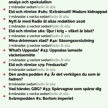
analys och spekulation
7 månader sedan
Radio åt alla
Eld och rörelse #181: !Extrainsatt! Maduro kidnappad
7 månader, 1 vecka sedan
Radio åt alla
Nytt år med Radio åt allas redaktion 2026
7 månader, 2 veckor sedan
Radio åt alla
Eld och rörelse 180: Djur i krig – vilket är bäst?
7 månader, 2 veckor sedan
Radio åt alla
Mina drömmars stad? #40: Säsongsavslutning
7 månader, 3 veckor sedan
Radio åt alla
What’s Uppsala? #23: Uppsalas lamaste
väckelsemöte
7 månader, 4 veckor sedan
Radio åt alla
Eld och rörelse 179: Fredsavtal?
8 månader sedan
Radio åt alla
Den andra podden #4: Är det verkligen du som är
fadren?
8 månader sedan
Radio åt alla
Vad händer, GBG? #53: Spårvagnar som spårar dig
8 månader, 1 vecka sedan
Radio åt alla
Svärmpodden #1: Bortom imperiet