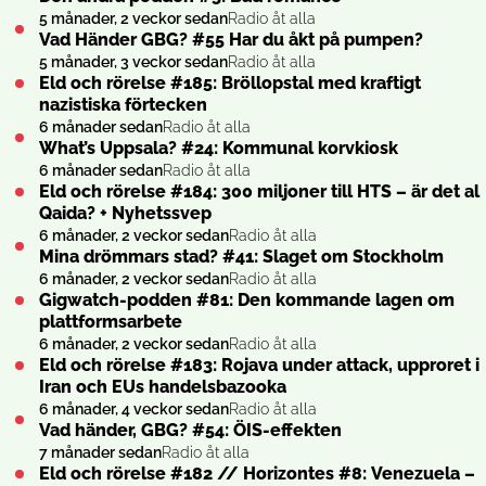
5 månader, 2 veckor sedan
Radio åt alla
Vad Händer GBG? #55 Har du åkt på pumpen?
5 månader, 3 veckor sedan
Radio åt alla
Eld och rörelse #185: Bröllopstal med kraftigt
nazistiska förtecken
6 månader sedan
Radio åt alla
What’s Uppsala? #24: Kommunal korvkiosk
6 månader sedan
Radio åt alla
Eld och rörelse #184: 300 miljoner till HTS – är det al
Qaida? + Nyhetssvep
6 månader, 2 veckor sedan
Radio åt alla
Mina drömmars stad? #41: Slaget om Stockholm
6 månader, 2 veckor sedan
Radio åt alla
Gigwatch-podden #81: Den kommande lagen om
plattformsarbete
6 månader, 2 veckor sedan
Radio åt alla
Eld och rörelse #183: Rojava under attack, upproret i
Iran och EUs handelsbazooka
6 månader, 4 veckor sedan
Radio åt alla
Vad händer, GBG? #54: ÖIS-effekten
7 månader sedan
Radio åt alla
Eld och rörelse #182 // Horizontes #8: Venezuela –