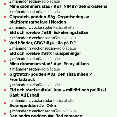
4 månader sedan
Radio åt alla
Mina drömmars stad? #43: NIMBY-demokraterna
4 månader sedan
Radio åt alla
Gigwatch-podden #83: Organisering av
plattformsarbetare i Norden
4 månader, 1 vecka sedan
Radio åt alla
Eld och rörelse #188: Eskaleringsfällan
4 månader, 2 veckor sedan
Radio åt alla
Vad händer, GBG? #56 Lita på D.?
4 månader, 3 veckor sedan
Radio åt alla
Eld och rörelse #187: Iranspaningar
5 månader sedan
Radio åt alla
Mina drömmars stad? #42: En ny allians
5 månader sedan
Radio åt alla
Gigwatch-podden #82: Den sista milen /
Frontalkrock
5 månader sedan
Radio åt alla
Eld och rörelse #186: Iran – militärt och politiskt.
Gäst: Ali Esbati
5 månader, 1 vecka sedan
Radio åt alla
Svärmpodden #2: Orka
5 månader, 2 veckor sedan
Radio åt alla
Den andra podden #5: Bad romance