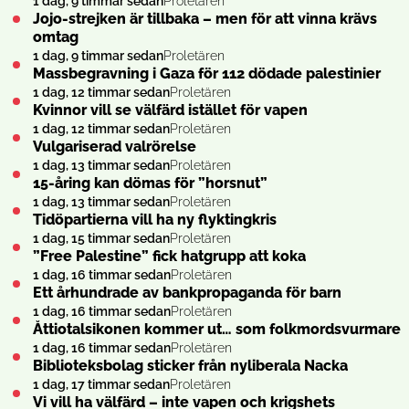
1 dag, 9 timmar sedan
Proletären
Jojo-strejken är tillbaka – men för att vinna krävs
omtag
1 dag, 9 timmar sedan
Proletären
Massbegravning i Gaza för 112 dödade palestinier
1 dag, 12 timmar sedan
Proletären
Kvinnor vill se välfärd istället för vapen
1 dag, 12 timmar sedan
Proletären
Vulgariserad valrörelse
1 dag, 13 timmar sedan
Proletären
15-åring kan dömas för ”horsnut”
1 dag, 13 timmar sedan
Proletären
Tidöpartierna vill ha ny flyktingkris
1 dag, 15 timmar sedan
Proletären
”Free Palestine” fick hatgrupp att koka
1 dag, 16 timmar sedan
Proletären
Ett århundrade av bankpropaganda för barn
1 dag, 16 timmar sedan
Proletären
Åttiotalsikonen kommer ut… som folkmordsvurmare
1 dag, 16 timmar sedan
Proletären
Biblioteksbolag sticker från nyliberala Nacka
1 dag, 17 timmar sedan
Proletären
Vi vill ha välfärd – inte vapen och krigshets