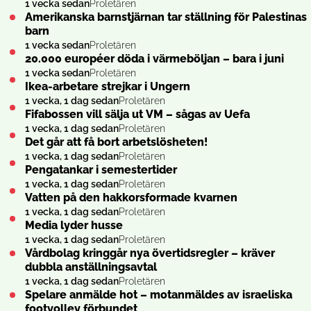
1 vecka sedan
Proletären
Amerikanska barnstjärnan tar ställning för Palestinas
barn
1 vecka sedan
Proletären
20.000 européer döda i värmeböljan – bara i juni
1 vecka sedan
Proletären
Ikea-arbetare strejkar i Ungern
1 vecka, 1 dag sedan
Proletären
Fifabossen vill sälja ut VM – sågas av Uefa
1 vecka, 1 dag sedan
Proletären
Det går att få bort arbetslösheten!
1 vecka, 1 dag sedan
Proletären
Pengatankar i semestertider
1 vecka, 1 dag sedan
Proletären
Vatten på den hakkorsformade kvarnen
1 vecka, 1 dag sedan
Proletären
Media lyder husse
1 vecka, 1 dag sedan
Proletären
Vårdbolag kringgår nya övertidsregler – kräver
dubbla anställningsavtal
1 vecka, 1 dag sedan
Proletären
Spelare anmälde hot – motanmäldes av israeliska
footvolley förbundet