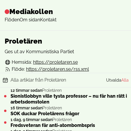
Mediakollen
Flöden
Om sidan
Kontakt
Proletären
Ges ut av Kommunistiska Partiet
Hemsida:
https://proletaren.se
Flöde:
https://proletaren.se/rss.xml
Alla artiklar från Proletären
Utvalda
Alla
12 timmar sedan
Proletären
Sionistlobbyn ville tysta professor – nu får han rätt i
arbetsdomstolen
16 timmar sedan
Proletären
SOK duckar Proletärens frågor
1 dag, 9 timmar sedan
Proletären
Fredsveteran får anti-atombombspris