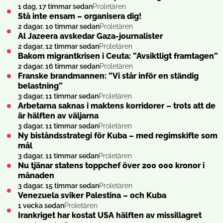
1 dag, 17 timmar sedan
Proletären
Stå inte ensam – organisera dig!
2 dagar, 10 timmar sedan
Proletären
Al Jazeera avskedar Gaza-journalister
2 dagar, 12 timmar sedan
Proletären
Bakom migrantkrisen i Ceuta: ”Avsiktligt framtagen”
2 dagar, 16 timmar sedan
Proletären
Franske brandmannen: ”Vi står inför en ständig
belastning”
3 dagar, 11 timmar sedan
Proletären
Arbetarna saknas i maktens korridorer – trots att de
är hälften av väljarna
3 dagar, 11 timmar sedan
Proletären
Ny biståndsstrategi för Kuba – med regimskifte som
mål
3 dagar, 11 timmar sedan
Proletären
Nu tjänar statens toppchef över 200 000 kronor i
månaden
3 dagar, 15 timmar sedan
Proletären
Venezuela sviker Palestina – och Kuba
1 vecka sedan
Proletären
Irankriget har kostat USA hälften av missillagret