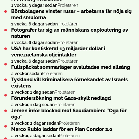
1 vecka, 3 dagar sedan
Proletären
Börsbolagens vinster rusar – arbetarna får nöja sig
med smulorna
1 vecka, 6 dagar sedan
Proletären
Fotografer tar sig an människans exploatering av
naturen
1 vecka, 6 dagar sedan
Proletären
USA har konfiskerat 13 miljarder dollar i
venezuelanska oljeintäkter
1 vecka, 6 dagar sedan
Proletären
Fullspäckat sommarläger avslutades med allsång
2 veckor sedan
Proletären
Tyskland vill kriminalisera förnekandet av Israels
existens
2 veckor, 1 dag sedan
Proletären
Förundersökning mot Gaza-skylt nedlagd
2 veckor, 1 dag sedan
Proletären
Jemen inför blockad mot Saudiarabien: ”Öga för
öga”
2 veckor, 2 dagar sedan
Proletären
Marco Rubio laddar för en Plan Condor 2.0
2 veckor, 2 dagar sedan
Proletären