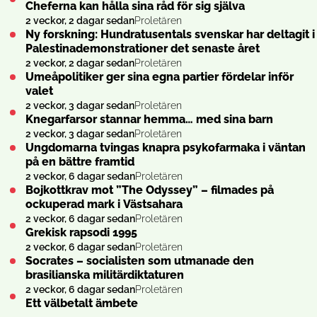
Cheferna kan hålla sina råd för sig själva
2 veckor, 2 dagar sedan
Proletären
Ny forskning: Hundratusentals svenskar har deltagit i
Palestinademonstrationer det senaste året
2 veckor, 2 dagar sedan
Proletären
Umeåpolitiker ger sina egna partier fördelar inför
valet
2 veckor, 3 dagar sedan
Proletären
Knegarfarsor stannar hemma… med sina barn
2 veckor, 3 dagar sedan
Proletären
Ungdomarna tvingas knapra psykofarmaka i väntan
på en bättre framtid
2 veckor, 6 dagar sedan
Proletären
Bojkottkrav mot ”The Odyssey” – filmades på
ockuperad mark i Västsahara
2 veckor, 6 dagar sedan
Proletären
Grekisk rapsodi 1995
2 veckor, 6 dagar sedan
Proletären
Socrates – socialisten som utmanade den
brasilianska militärdiktaturen
2 veckor, 6 dagar sedan
Proletären
Ett välbetalt ämbete