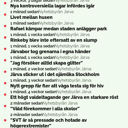
3 veckor, 3 dagar sedan
Nyhetsbyrån Järva
Nya kontroversiella lagar infördes igår
1 månad sedan
Nyhetsbyrån Järva
Livet mellan husen
1 månad sedan
Nyhetsbyrån Järva
Rafael kämpar medan staden anlägger park
1 månad, 1 vecka sedan
Nyhetsbyrån Järva
Rinkeby blev inte eftersatt av en slump
1 månad, 1 vecka sedan
Nyhetsbyrån Järva
Järvabor tog grenarna i egna händer
1 månad, 1 vecka sedan
Nyhetsbyrån Järva
”Jag försöker alltid skapa glitter”
1 månad, 2 veckor sedan
Nyhetsbyrån Järva
Järva sticker ut i det ojämlika Stockholm
1 månad, 3 veckor sedan
Nyhetsbyrån Järva
Nytt grepp får fler att våga testa sig för hiv
1 månad, 4 veckor sedan
Nyhetsbyrån Järva
Ett högt valdeltagande ger Järva en starkare röst
2 månader sedan
Nyhetsbyrån Järva
“Våld förekommer i alla skolor”
2 månader sedan
Nyhetsbyrån Järva
“SVT är så pressade och hotade av
högerextremister”