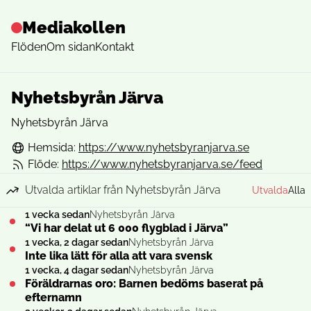
Mediakollen
Flöden
Om sidan
Kontakt
Nyhetsbyrån Järva
Nyhetsbyrån Järva
Hemsida:
https://www.nyhetsbyranjarva.se
Flöde:
https://www.nyhetsbyranjarva.se/feed
Utvalda artiklar från Nyhetsbyrån Järva
Utvalda
Alla
1 vecka sedan
Nyhetsbyrån Järva
“Vi har delat ut 6 000 flygblad i Järva”
1 vecka, 2 dagar sedan
Nyhetsbyrån Järva
Inte lika lätt för alla att vara svensk
1 vecka, 4 dagar sedan
Nyhetsbyrån Järva
Föräldrarnas oro: Barnen bedöms baserat på
efternamn