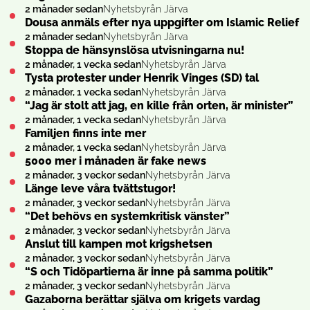
2 månader sedan
Nyhetsbyrån Järva
Dousa anmäls efter nya uppgifter om Islamic Relief
2 månader sedan
Nyhetsbyrån Järva
Stoppa de hänsynslösa utvisningarna nu!
2 månader, 1 vecka sedan
Nyhetsbyrån Järva
Tysta protester under Henrik Vinges (SD) tal
2 månader, 1 vecka sedan
Nyhetsbyrån Järva
“Jag är stolt att jag, en kille från orten, är minister”
2 månader, 1 vecka sedan
Nyhetsbyrån Järva
Familjen finns inte mer
2 månader, 1 vecka sedan
Nyhetsbyrån Järva
5000 mer i månaden är fake news
2 månader, 3 veckor sedan
Nyhetsbyrån Järva
Länge leve våra tvättstugor!
2 månader, 3 veckor sedan
Nyhetsbyrån Järva
“Det behövs en systemkritisk vänster”
2 månader, 3 veckor sedan
Nyhetsbyrån Järva
Anslut till kampen mot krigshetsen
2 månader, 3 veckor sedan
Nyhetsbyrån Järva
“S och Tidöpartierna är inne på samma politik”
2 månader, 3 veckor sedan
Nyhetsbyrån Järva
Gazaborna berättar själva om krigets vardag