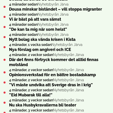
4 månader sedan
Nyhetsbyrån Järva
Dousa minskar biståndet – vill stoppa migranter
4 månader sedan
Nyhetsbyrån Järva
Vi är bäst på att vara sämst
4 månader sedan
Nyhetsbyrån Järva
”De kan ta mig när som helst”
4 månader sedan
Nyhetsbyrån Järva
Nytt bolag ska vända krisen i Kista
4 månader, 1 vecka sedan
Nyhetsbyrån Järva
Nya förslag om angiveri och ICE
4 månader, 2 veckor sedan
Nyhetsbyrån Järva
Där det finns förtryck kommer det alltid finnas
motstånd
4 månader, 2 veckor sedan
Nyhetsbyrån Järva
Opinionsverkstad för en bättre bostadskamp
4 månader, 2 veckor sedan
Nyhetsbyrån Järva
”Vi måste undvika att Sverige dras in i krig”
4 månader, 2 veckor sedan
Nyhetsbyrån Järva
”Eid Mubarak till alla!”
4 månader, 3 veckor sedan
Nyhetsbyrån Järva
Nu ska Husbykravallerna bli teater
4 månader, 3 veckor sedan
Nyhetsbyrån Järva