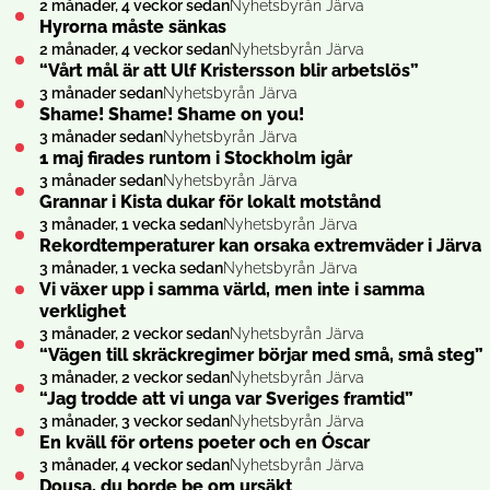
2 månader, 4 veckor sedan
Nyhetsbyrån Järva
Hyrorna måste sänkas
2 månader, 4 veckor sedan
Nyhetsbyrån Järva
“Vårt mål är att Ulf Kristersson blir arbetslös”
3 månader sedan
Nyhetsbyrån Järva
Shame! Shame! Shame on you!
3 månader sedan
Nyhetsbyrån Järva
1 maj firades runtom i Stockholm igår
3 månader sedan
Nyhetsbyrån Järva
Grannar i Kista dukar för lokalt motstånd
3 månader, 1 vecka sedan
Nyhetsbyrån Järva
Rekordtemperaturer kan orsaka extremväder i Järva
3 månader, 1 vecka sedan
Nyhetsbyrån Järva
Vi växer upp i samma värld, men inte i samma
verklighet
3 månader, 2 veckor sedan
Nyhetsbyrån Järva
“Vägen till skräckregimer börjar med små, små steg”
3 månader, 2 veckor sedan
Nyhetsbyrån Järva
“Jag trodde att vi unga var Sveriges framtid”
3 månader, 3 veckor sedan
Nyhetsbyrån Järva
En kväll för ortens poeter och en Óscar
3 månader, 4 veckor sedan
Nyhetsbyrån Järva
Dousa, du borde be om ursäkt