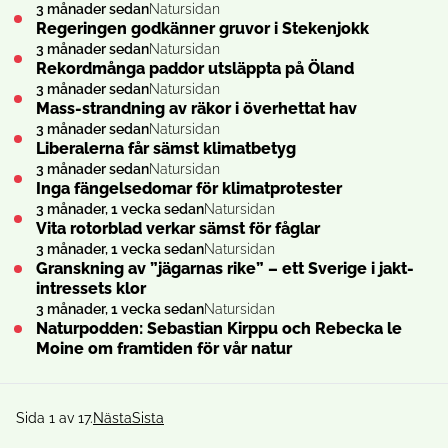
3 månader sedan
Natursidan
Regeringen godkänner gruvor i Stekenjokk
3 månader sedan
Natursidan
Rekordmånga paddor utsläppta på Öland
3 månader sedan
Natursidan
Mass-strandning av räkor i överhettat hav
3 månader sedan
Natursidan
Liberalerna får sämst klimatbetyg
3 månader sedan
Natursidan
Inga fängelsedomar för klimat­protester
3 månader, 1 vecka sedan
Natursidan
Vita rotorblad verkar sämst för fåglar
3 månader, 1 vecka sedan
Natursidan
Granskning av ”jägarnas rike” – ett Sverige i jakt­
intressets klor
3 månader, 1 vecka sedan
Natursidan
Naturpodden: Sebastian Kirppu och Rebecka le
Moine om framtiden för vår natur
Sida 1 av 17.
Nästa
Sista