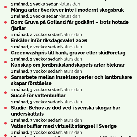
1 månad, 1 vecka sedan
Natursidan
Många arter överlever inte i modernt skogsbruk
1 månad, 1 vecka sedan
Natursidan
Dom: Gruva på Gotland får godkänt – trots hotade
fjärilar
1 månad, 2 veckor sedan
Natursidan
Enkäter inför riksdagsvalet 2026
1 månad, 2 veckor sedan
Natursidan
Greenwashpris till bank, gruvor eller skidföretag
1 månad, 2 veckor sedan
Natursidan
Kunskap om jordbruks­landskapets arter bleknar
1 månad, 3 veckor sedan
Natursidan
Samarbete mellan insekts­experter och lantbrukare
skapar förståelse
1 månad, 3 veckor sedan
Natursidan
Succé för vattenbufflar
1 månad, 3 veckor sedan
Natursidan
Studie: Behov av död ved i svenska skogar har
underskattats
1 månad, 3 veckor sedan
Natursidan
Vattenbufflar med virtuellt stängsel i Sverige
1 månad, 3 veckor sedan
Natursidan