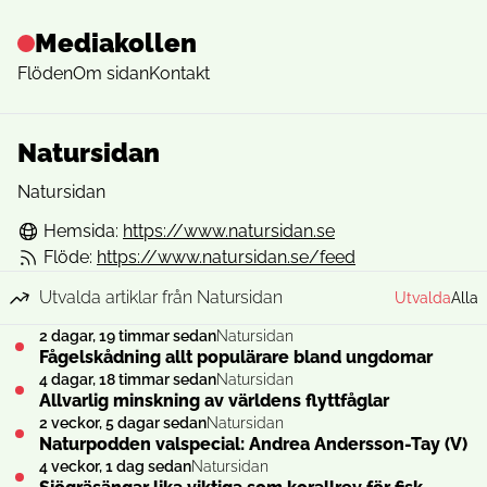
Mediakollen
Flöden
Om sidan
Kontakt
Natursidan
Natursidan
Hemsida:
https://www.natursidan.se
Flöde:
https://www.natursidan.se/feed
Utvalda artiklar från Natursidan
Utvalda
Alla
2 dagar, 19 timmar sedan
Natursidan
Fågelskådning allt populärare bland ungdomar
4 dagar, 18 timmar sedan
Natursidan
Allvarlig minskning av världens flyttfåglar
2 veckor, 5 dagar sedan
Natursidan
Naturpodden valspecial: Andrea Andersson-Tay (V)
4 veckor, 1 dag sedan
Natursidan