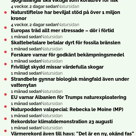
Sjögräsängar lika viktiga som korallrev för fisk
4 veckor, 2 dagar sedan
Natursidan
Naturstiftelse har beviljat stöd på över 1 miljon
kronor
4 veckor, 2 dagar sedan
Natursidan
Europas träd allt mer stressade – dör i förtid
1 månad sedan
Natursidan
Skattebetalare betalar dyrt för fossila bränslen
1 månad sedan
Natursidan
Forskare varnar för godkänt bekämpnings­medel
1 månad sedan
Natursidan
Frivilligt skydd missar värdefulla skogar
1 månad sedan
Natursidan
Strandbete gynnar biologisk mångfald även under
vattenytan
1 månad sedan
Natursidan
EU varnar Albanien för Trumps natur­exploatering
1 månad sedan
Natursidan
Naturpodden valspecial: Rebecka le Moine (MP)
1 månad sedan
Natursidan
Rekordstor klimat­demon­stration 23 augusti
1 månad sedan
Natursidan
Värmerekord även till havs: ”Det är en ny, okänd fas”