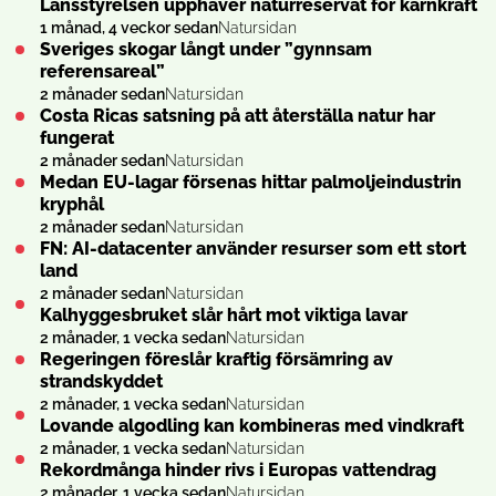
Länsstyrelsen upphäver natur­reservat för kärn­kraft
1 månad, 4 veckor sedan
Natursidan
Sveriges skogar långt under ”gynnsam
referensareal”
2 månader sedan
Natursidan
Costa Ricas satsning på att återställa natur har
fungerat
2 månader sedan
Natursidan
Medan EU-lagar försenas hittar palmolje­industrin
kryphål
2 månader sedan
Natursidan
FN: AI-datacenter använder resurser som ett stort
land
2 månader sedan
Natursidan
Kalhygge­sbruket slår hårt mot viktiga lavar
2 månader, 1 vecka sedan
Natursidan
Regeringen föreslår kraftig försämring av
strandskyddet
2 månader, 1 vecka sedan
Natursidan
Lovande algodling kan kombineras med vindkraft
2 månader, 1 vecka sedan
Natursidan
Rekordmånga hinder rivs i Europas vattendrag
2 månader, 1 vecka sedan
Natursidan