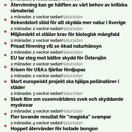
Återvinning kan ge hälften av vårt behov av kritiska
råmaterial
2 månader, 2 veckor sedan
Natursidan
Rekordstort stöd för att skydda mer natur i Sverige
2 månader, 2 veckor sedan
Natursidan
Miljömärkt el ställer krav för biologisk mångfald
2 månader, 2 veckor sedan
Natursidan
Prisad förening vill se ökad naturhänsyn
2 månader, 2 veckor sedan
Natursidan
EU tar steg mot bättre skydd för Östersjön
2 månader, 2 veckor sedan
Natursidan
Krisen för USA:s fjärilar fördjupas
2 månader, 2 veckor sedan
Natursidan
Stort europeiskt projekt ska hjälpa pollinatörer i
städer
2 månader, 3 veckor sedan
Natursidan
Stark film om vuxen­världens svek och skyddande
myskoxar
2 månader, 3 veckor sedan
Natursidan
Fler lovande resultat för ”magiska” svampar
2 månader, 4 veckor sedan
Natursidan
Hoppet återvänder för hotade bongon