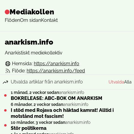
Mediakollen
Flöden
Om sidan
Kontakt
anarkism.info
Anarkistiskt mediekollektiv
Hemsida:
https://anarkism.info
Flöde:
https://anarkism.info/feed
Utvalda artiklar från anarkism.info
Utvalda
Alla
1 månad, 2 veckor sedan
anarkism.info
BOKRELEASE: ABC-BOK OM ANARKISM
6 månader, 2 veckor sedan
anarkism.info
I stöd med Rojava och häktad kamrat! Alltid i
motstånd mot fascism!
10 månader, 3 veckor sedan
anarkism.info
Stör politikerna