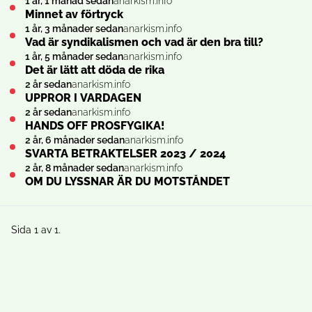
1 år, 1 månad sedan
anarkism.info
Minnet av förtryck
1 år, 3 månader sedan
anarkism.info
Vad är syndikalismen och vad är den bra till?
1 år, 5 månader sedan
anarkism.info
Det är lätt att döda de rika
2 år sedan
anarkism.info
UPPROR I VARDAGEN
2 år sedan
anarkism.info
HANDS OFF PROSFYGIKA!
2 år, 6 månader sedan
anarkism.info
SVARTA BETRAKTELSER 2023 / 2024
2 år, 8 månader sedan
anarkism.info
OM DU LYSSNAR ÄR DU MOTSTÅNDET
Sida 1 av 1.