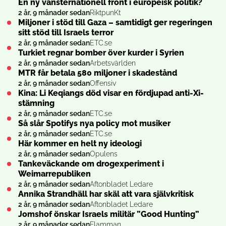
En ny vänsternationell front i europeisk politik?
2 år, 9 månader sedan
RiktpunKt
Miljoner i stöd till Gaza – samtidigt ger regeringen
sitt stöd till Israels terror
2 år, 9 månader sedan
ETC.se
Turkiet regnar bomber över kurder i Syrien
2 år, 9 månader sedan
Arbetsvärlden
MTR får betala 580 miljoner i skadestånd
2 år, 9 månader sedan
Offensiv
Kina: Li Keqiangs död visar en fördjupad anti-Xi-
stämning
2 år, 9 månader sedan
ETC.se
Så slår Spotifys nya policy mot musiker
2 år, 9 månader sedan
ETC.se
Här kommer en helt ny ideologi
2 år, 9 månader sedan
Opulens
Tankeväckande om drogexperiment i
Weimarrepubliken
2 år, 9 månader sedan
Aftonbladet Ledare
Annika Strandhäll har skäl att vara självkritisk
2 år, 9 månader sedan
Aftonbladet Ledare
Jomshof önskar Israels militär ”Good Hunting”
2 år, 9 månader sedan
Flamman