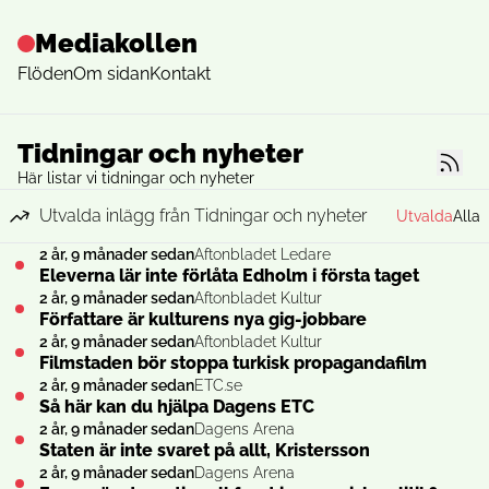
Mediakollen
Flöden
Om sidan
Kontakt
Tidningar och nyheter
Här listar vi tidningar och nyheter
Utvalda inlägg från Tidningar och nyheter
Utvalda
Alla
2 år, 9 månader sedan
Aftonbladet Ledare
Eleverna lär inte förlåta Edholm i första taget
2 år, 9 månader sedan
Aftonbladet Kultur
Författare är kulturens nya gig-jobbare
2 år, 9 månader sedan
Aftonbladet Kultur
Filmstaden bör stoppa turkisk propagandafilm
2 år, 9 månader sedan
ETC.se
Så här kan du hjälpa Dagens ETC
2 år, 9 månader sedan
Dagens Arena
Staten är inte svaret på allt, Kristersson
2 år, 9 månader sedan
Dagens Arena