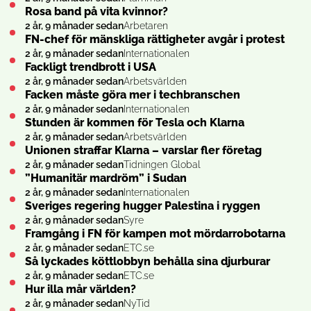
Rosa band på vita kvinnor?
2 år, 9 månader sedan
Arbetaren
FN-chef för mänskliga rättigheter avgår i protest
2 år, 9 månader sedan
Internationalen
Fackligt trendbrott i USA
2 år, 9 månader sedan
Arbetsvärlden
Facken måste göra mer i techbranschen
2 år, 9 månader sedan
Internationalen
Stunden är kommen för Tesla och Klarna
2 år, 9 månader sedan
Arbetsvärlden
Unionen straffar Klarna – varslar fler företag
2 år, 9 månader sedan
Tidningen Global
”Humanitär mardröm” i Sudan
2 år, 9 månader sedan
Internationalen
Sveriges regering hugger Palestina i ryggen
2 år, 9 månader sedan
Syre
Framgång i FN för kampen mot mördarrobotarna
2 år, 9 månader sedan
ETC.se
Så lyckades köttlobbyn behålla sina djurburar
2 år, 9 månader sedan
ETC.se
Hur illa mår världen?
2 år, 9 månader sedan
NyTid