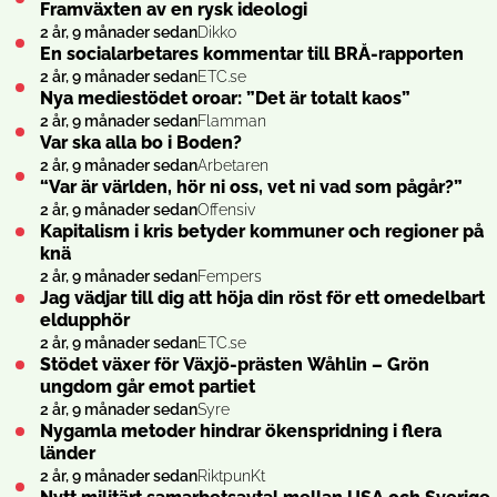
Framväxten av en rysk ideologi
2 år, 9 månader sedan
Dikko
En socialarbetares kommentar till BRÅ-rapporten
2 år, 9 månader sedan
ETC.se
Nya mediestödet oroar: ”Det är totalt kaos”
2 år, 9 månader sedan
Flamman
Var ska alla bo i Boden?
2 år, 9 månader sedan
Arbetaren
“Var är världen, hör ni oss, vet ni vad som pågår?”
2 år, 9 månader sedan
Offensiv
Kapitalism i kris betyder kommuner och regioner på
knä
2 år, 9 månader sedan
Fempers
Jag vädjar till dig att höja din röst för ett omedelbart
eldupphör
2 år, 9 månader sedan
ETC.se
Stödet växer för Växjö-prästen Wåhlin – Grön
ungdom går emot partiet
2 år, 9 månader sedan
Syre
Nygamla metoder hindrar ökenspridning i flera
länder
2 år, 9 månader sedan
RiktpunKt