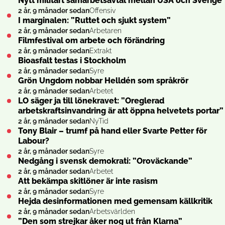
Nytt militärt samarbetsavtal mellan USA och Sverige
2 år, 9 månader sedan
Offensiv
I marginalen: ”Ruttet och sjukt system”
2 år, 9 månader sedan
Arbetaren
Filmfestival om arbete och förändring
2 år, 9 månader sedan
Extrakt
Bioasfalt testas i Stockholm
2 år, 9 månader sedan
Syre
Grön Ungdom nobbar Helldén som språkrör
2 år, 9 månader sedan
Arbetet
LO säger ja till lönekravet: ”Oreglerad
arbetskraftsinvandring är att öppna helvetets portar”
2 år, 9 månader sedan
NyTid
Tony Blair – trumf på hand eller Svarte Petter för
Labour?
2 år, 9 månader sedan
Syre
Nedgång i svensk demokrati: ”Oroväckande”
2 år, 9 månader sedan
Arbetet
Att bekämpa skitlöner är inte rasism
2 år, 9 månader sedan
Syre
Hejda desinformationen med gemensam källkritik
2 år, 9 månader sedan
Arbetsvärlden
”Den som strejkar åker nog ut från Klarna”